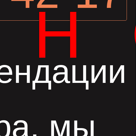
ЖН
ендации
ра, мы