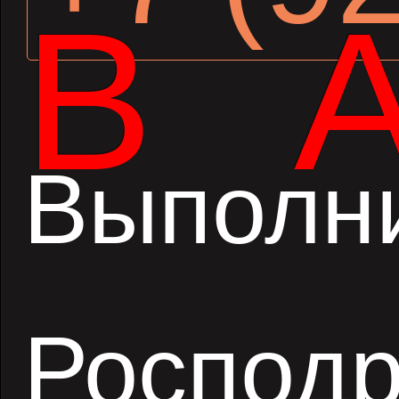
В
Выполн
Росподр