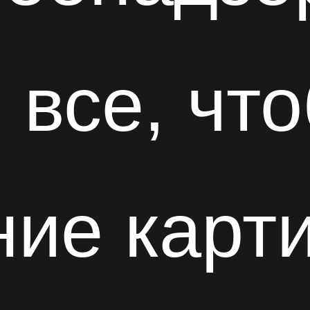
 все, чт
ие карти