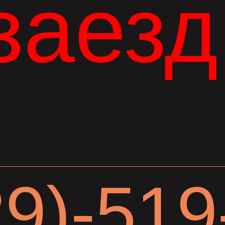
заезд
29)-519