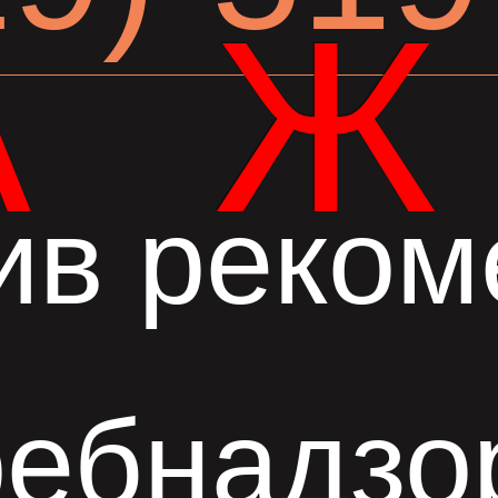
А
ив реком
ебнадзо