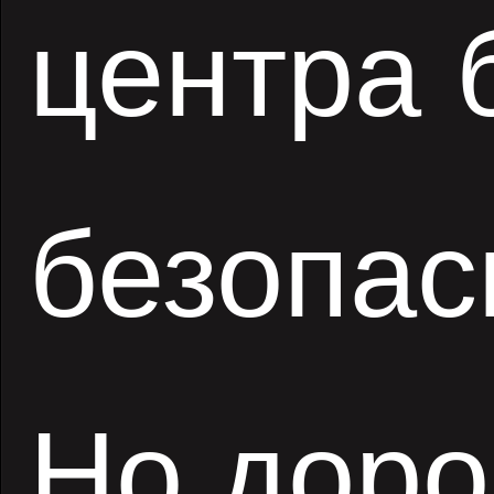
центра 
безопас
Но доро