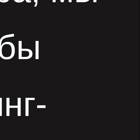
обы
нг-