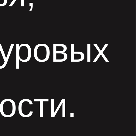
суровых
ости.