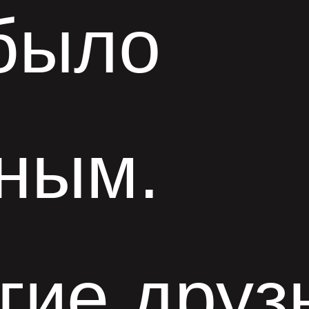
было
ным.
гие друз