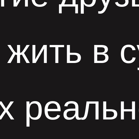
 жить в 
х реальн