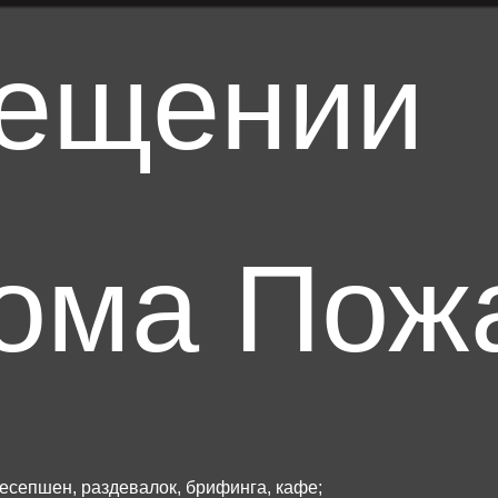
сещении
ома Пож
есепшен, раздевалок, брифинга, кафе;