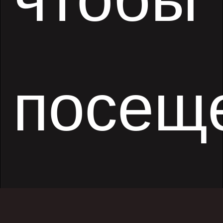
посещ
картин