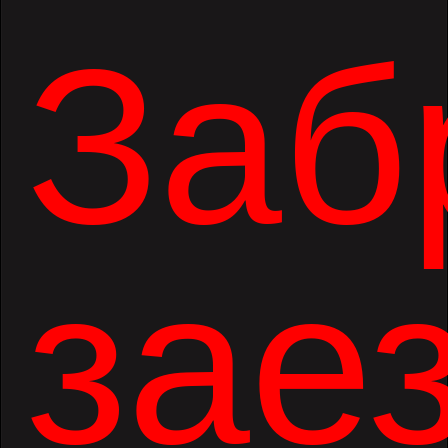
Заб
заез