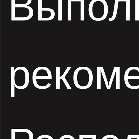
Выпол
реком