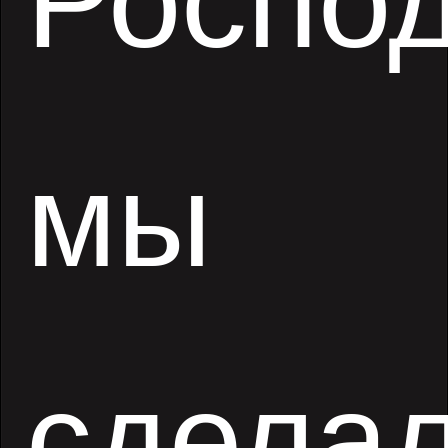
Роспо
мы
сдела