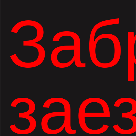
Заб
заез