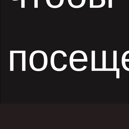
посещ
картин