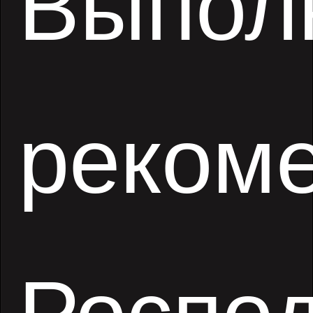
Выпол
реком